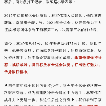
赛后，面对散打王记者，教练赵小瑞表示：
2017
年福建省运会比赛后，林宏伟加入福建队，他以速度
著称，拳腿组合能力强。
2021
年全运会，林宏伟作为主力
征战
,
带领团体拿到了预赛第二名，决赛第三名的好成绩。
如今，
林宏伟从
65
公斤级连升两级到
75
公斤级。这
四年
来，他辛苦备战，在面临各种伤痛时，他都顽强克服。这
次资格赛中，他不负众望取得好的成绩。
希望他能保持状
态，戒骄戒躁，将目标放在全运会决赛，打出散打魅力，
传扬散打精神。
从四年前初战全运时的青涩少年，到今年全运会资格赛一
路碾压夺冠，
成为福建队冲击金牌的主力选手，林宏伟在
战斗力上更进一步。从这位后起之秀身上，我们看到了福