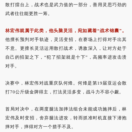
散打擂台上，战术也是武力值的一部分，善用灵思巧劲的
武者往往能更胜一筹。
林宏伟就属于此类，他头脑灵活，宛如藏着“战术锦囊”。
他擅长预判对手轨迹，灵活变招，在赛场上打得对手出其
不意。更擅长灵活运用散打战术，诱敌深入，让对方处于
自己的招架之下，“犯了招架就是十下”，高频率进攻击溃
对手。
决赛中，林宏伟对战重庆队何烽。
何烽是第
19
届亚运会散
打
70
公斤级金牌得主，打法灵活多变，战斗力不容小觑。
首局对决中，在两度腿法加摔法组合未能成功施摔后，林
宏伟及时变招，舍弃腿法进攻，转而抓准时机直接下潜抱
摔对手，摔得对方一个措手不及。