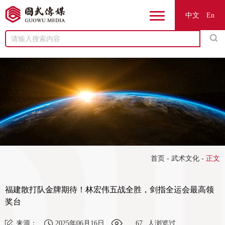
中文
En
Menu
首页
-
武术文化
-
正文
福建散打队金牌期待！林宏伟五战全胜，剑指全运会最高领
奖台
来源：
2025年06月16日
67
人浏览过