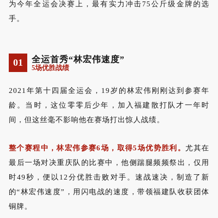
为今年全运会决赛上，最有实力冲击
75
公斤级金牌的选
手。
全运首秀“林宏伟速度”
01
5场优胜战绩
2021
年第十四届全运会，
19
岁的林宏伟刚刚达到参赛年
龄。当时，这位零零后少年，加入福建散打队才一年时
间，但这丝毫不影响他在赛场打出惊人战绩。
整个赛程中，林宏伟参赛
6
场，取得
5
场优势胜利。
尤其在
最后一场对决重庆队的比赛中，他侧踹腿频频祭出，仅用
时
49
秒，便以
12
分优胜击败对手。速战速决，制造了新
的“林宏伟速度”，用闪电战的速度，带领福建队收获
团体
铜牌
。