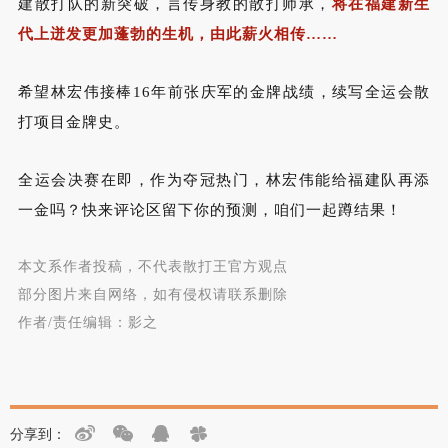
建散打队的新突破，言传身教的散打师承，
将在福建新生
代上迸发更加蓬勃的生机，由此薪火相传
……
希望林宏伟接棒
16
年前
张庆军的金牌战绩，续写全运会散
打项目金牌史。
全运会决赛在即，作为夺冠热门，林宏伟能给福建队再添
一金吗？快来评论区留下你的预测，咱们一起蹲结果！
本文系作者投稿，不代表散打王官方观点
部分图片来自网络，如有侵权请联系删除
作者/责任编辑：影之
分享到：