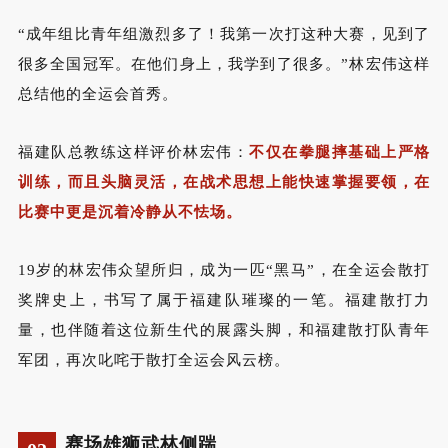
“成年组比青年组激烈多了！我第一次打这种大赛，见到了
很多全国冠军。在他们身上，我学到了很多。
”
林宏伟这样
总结他的全运会首秀。
福建队总教练这样评价林宏伟：
不仅在拳腿摔基础上严格
训练，而且头脑灵活，在战术思想上能快速掌握要领，在
比赛中更是沉着冷静从不怯场。
19
岁的林宏伟众望所归，成为一匹“黑马”，在全运会散打
奖牌史上，书写了属于福建队璀璨的一笔。福建散打力
量，也伴随着这位新生代的展露头脚，和福建散打队青年
军团，再次叱咤于散打全运会风云榜。
赛场雄狮武林侧踹