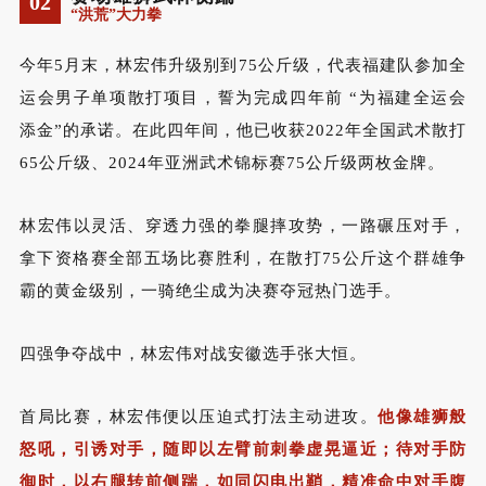
02
“洪荒”大力拳
今年
5
月末，林宏伟升级别到
75
公斤级，代表福建队参加全
运会男子单项散打项目，
誓为完成四年前 “为福建
全运会
添
金”的承诺。在此四年间，他已收获
2022
年全国武术散打
65
公斤级、
2024
年亚洲武术锦标赛
75
公斤级两枚金牌。
林宏伟以灵活、穿透力强的拳腿摔攻势，一路碾压对手，
拿下资格赛全部五场比赛胜利，在散打
75
公斤这个群雄争
霸的黄金级别，一骑绝尘成为决赛夺冠热门选手。
四强争夺战中，林宏伟对战安徽选手张大恒。
首局比赛，林宏伟便以压迫式打法主动进攻。
他像雄狮般
怒吼，引诱对手，随即以左臂前刺拳虚晃逼近；待对手防
御时，以右腿转前侧踹，如同闪电出鞘，精准命中对手腹