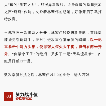
人”般的“洪荒之力”，战况异常激烈。近身肉搏的拳腿交加
之声“砰砰”作响，夹杂着林宏伟的怒吼，好像开启了武打
特效音。
当裁判再一次将两人分开，林宏伟转换进攻策略，前腿提
膝虚晃引诱对手，待对手进攻重心落单腿的瞬间，
以一记
重拳击中对方头部，使得张大恒失去平衡，摔倒在两米开
外。
“侧踹小王子”的绝招，又多了一记“天马流星拳”，如
虹贯日威力十足。
数次拳腿对抗之后，林宏伟以
2:0
的比分，进入四强。
脑力战斗值
03
资格赛冠军