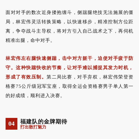
面对对手的数次近身搂抱缠斗，侧踹腿绝技无法施展的僵
局，林宏伟灵活转换策略，以快速移步，精准控制方位距
离，争夺战斗主导权，将对方引入自己
战术之下
，再伺机
精准出腿，命中对手。
林宏伟左右腿快速侧踹，击中对方躯干，迫使对手疲于防
守。这种快踹快收的节奏，让对手难以捕捉其发力时机，
形成了有效压制。
第二局比赛，对手弃权，林宏伟荣登资
格赛
75
公斤级
冠军宝座，取得全运会资格赛男子单人第一
的好成绩，顺利进入决赛。
福建队的金牌期待
04
打出散打魅力