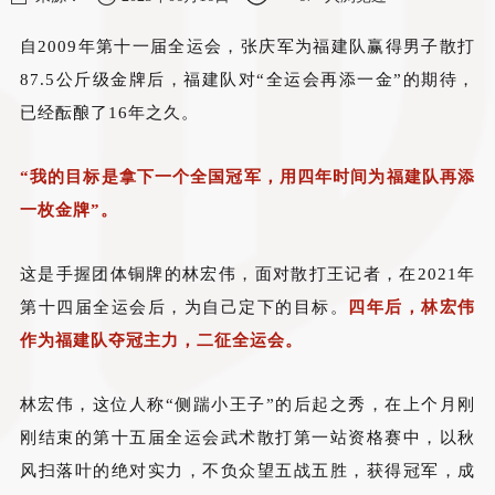
自
2009
年
第十一届全运会，
张庆军为福建队赢得男子散打
87.5
公斤级金牌后，福
建队对“全运会再添一金”的期待，
已经酝酿了
16
年之久。
“我的目标是拿下一个全国冠军，用四年时间为福建队再添
一枚金牌”。
这是
手握团体铜牌的林宏伟，面对散打王记者，在
2021
年
第十四届全运会后，为自己定下的目标。
四年后，林宏伟
作为福建队夺冠主力，二征全运会。
林宏伟，这位人称“侧踹小王子”的后起之秀，在上个月刚
刚结束的第十五届全运会武术散打第一站资格赛中，以秋
风扫落叶的绝对实力，不负众望五战五胜，获得冠军，成