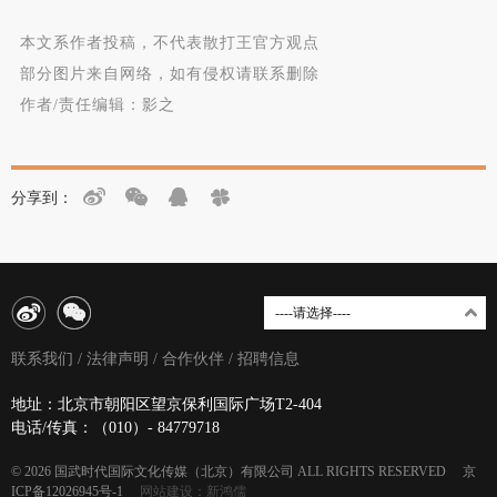
本文系作者投稿，不代表散打王官方观点
部分图片来自网络，如有侵权请联系删除
作者/责任编辑：影之
分享到：
----请选择----
联系我们
/
法律声明
/
合作伙伴
/
招聘信息
地址：北京市朝阳区望京保利国际广场T2-404
电话/传真：（010）- 84779718
© 2026 国武时代国际文化传媒（北京）有限公司 ALL RIGHTS RESERVED
京
ICP备12026945号-1
网站建设：新鸿儒