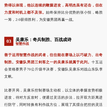
势得以体现，他以连续的鞭腿进攻，高明杰虽有还击，但在
力度和时机上都不及张。
始终保持比分优势的张小恒，略胜
一筹，
2:0
获得胜利，为安徽男团再赢一战。
吴康乐：奇兵制胜、百战成诗
03
智慧作战
善于运用智慧作战的武者，往往能在赛场上以巧破力、出奇
制胜。安徽队男团三剑客之一的吴康乐就属于此列。
十五运
会资格赛男子
70
公斤级半决赛，安徽队吴康乐对战山东队李
文帆。
比赛开局，吴康乐控制赛场主动权，以立体的拳腿攻势积极
进攻，待对方反攻时，便通过灵活的步法，拉开双方距离进
行防守，同时转换有利作战方位，展现了其擂台把控的灵活